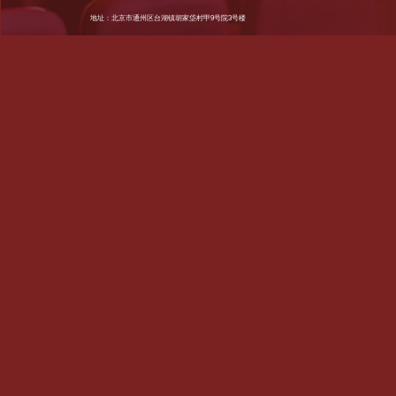
地址：北京市通州区台湖镇胡家垈村甲9号院3号楼