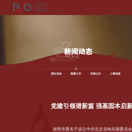
演出活动
党建工作
专项公示
人事信息
党建引领谱新篇 强基固本启
按照市委关于设立中共北京交响乐团委员