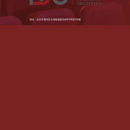
地址：北京市通州区台湖镇胡家垈村甲9号院3号楼