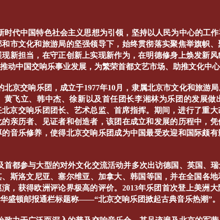
新时代中国特色社会主义思想为引领，坚持以人民为中心的工作
部和市文化和旅游局的坚强领导下，始终贯彻落实聚焦举旗帜、
展现新担当，在守正创新上实现新作为，在明德修身上焕发新风
于推动中国交响乐事业发展，为繁荣首都文艺市场、助推文化中
的北京交响乐团，成立于1977年10月，隶属北京市文化和旅游
、黄飞立、韩中杰、徐新以及首任团长李湘林为乐团的发展做出
担任北京交响乐团团长、艺术总监、首席指挥。期间，进行了重
化的亲历者、见证者和创造者，该团在成立和发展的历程中，凭
厚的音乐修养，使得北京交响乐团成为中国最受欢迎和国际颇有
及首都参与大型的对外文化交流活动并多次出访德国、英国、瑞
、斯洛文尼亚、塞尔维亚、加拿大、韩国等国，并在全国各地和
洲巡演，获得欧洲评论界极高的评价。2013年乐团首次登上美洲
华盛顿邮报通栏标题称——“北京交响乐团掀起古典音乐热潮”