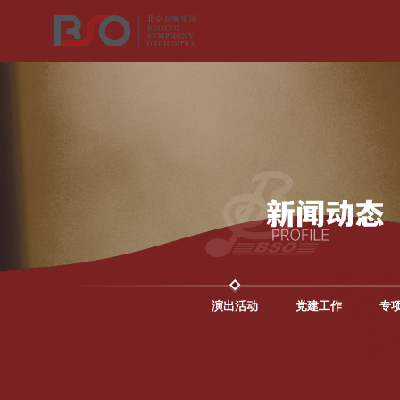
演出活动
党建工作
专