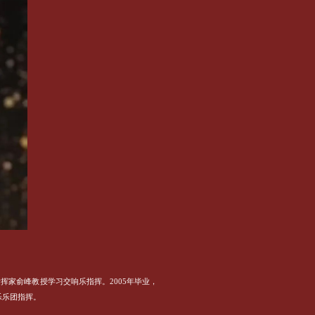
挥家俞峰教授学习交响乐指挥。2005年毕业，
乐乐团指挥。