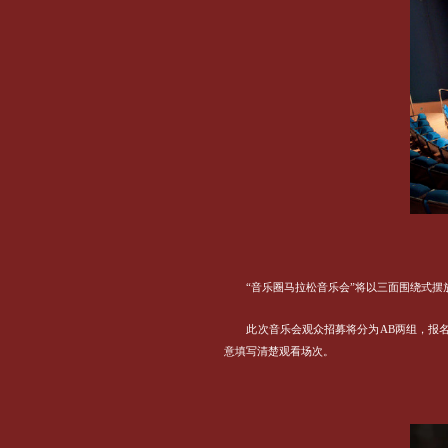
“音乐圈马拉松音乐会”将以三面围绕式
此次音乐会观众招募将分为AB两组，报
意填写清楚观看场次。