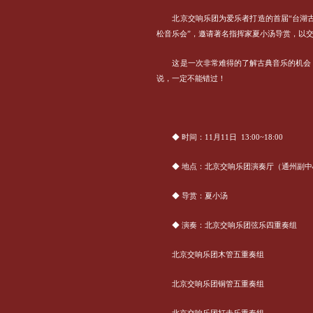
北京交响乐团为爱乐者打造的首届“台湖古
松音乐会”，邀请著名指挥家夏小汤导赏，以
这是一次非常难得的了解古典音乐的机会
说，一定不能错过！
◆ 时间：11月11日 13:00~18:00
◆ 地点：北京交响乐团演奏厅（通州副
◆ 导赏：夏小汤
◆ 演奏：北京交响乐团弦乐四重奏组
北京交响乐团木管五重奏组
北京交响乐团铜管五重奏组