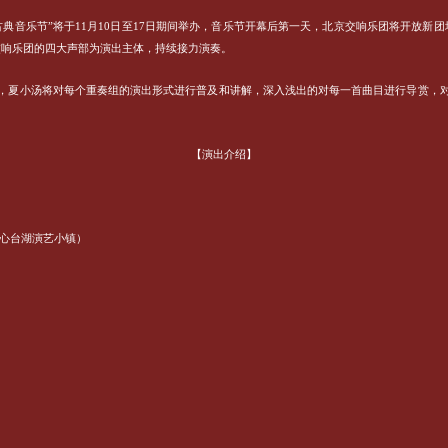
典音乐节”将于11月10日至17日期间举办，音乐节开幕后第一天，北京交响乐团将开放新
交响乐团的四大声部为演出主体，持续接力演奏。
，夏小汤将对每个重奏组的演出形式进行普及和讲解，深入浅出的对每一首曲目进行导赏，
【演出介绍】
中心台湖演艺小镇）