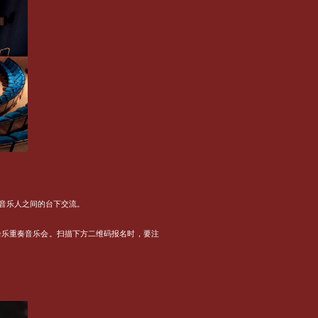
是音乐人之间的台下交流。
击乐重奏音乐会。扫描下方二维码报名时，要注