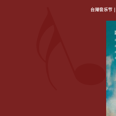
台湖音乐节