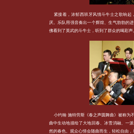
紧接着，浓郁西班牙风情斗牛士之歌响起
厌。乐队用强音奏出一个辉煌、生气勃勃的进
佛看到了英武的斗牛士，听到了群众的喝彩声
小约翰·施特劳斯《春之声圆舞曲》被称为
曲中生动地描绘了大地回春、冰雪消融、一派
然的春色。观众心情会随曲而生，轻松自由，