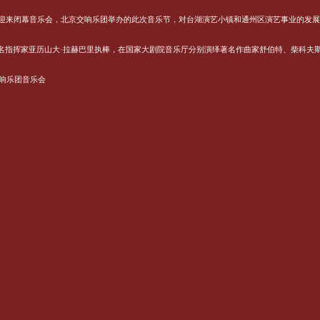
晚，迎来闭幕音乐会，北京交响乐团举办的此次音乐节，对台湖演艺小镇和通州区演艺事业的发
名指挥家亚历山大·拉赫巴里执棒，在国家大剧院音乐厅分别演绎著名作曲家舒伯特、柴科夫
交响乐团音乐会