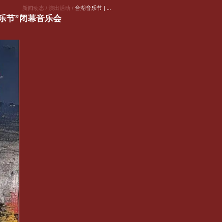
新闻动态 /
演出活动 /
台湖音乐节 | ...
乐节”闭幕音乐会