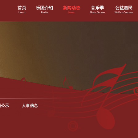
首页
乐团介绍
新闻动态
音乐季
公益惠民
Home
Profile
News
Music Season
Welfare Concerts
项公示
人事信息