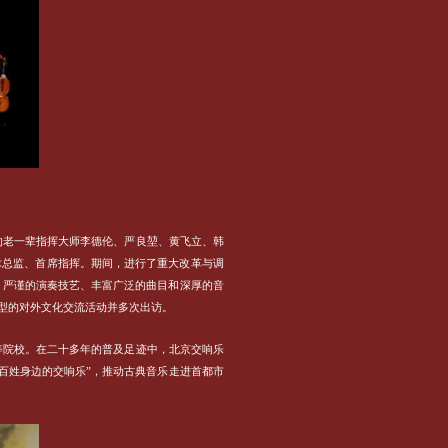
导的老一辈指挥大师李德伦、严良堃、黄飞立、韩
术总监、首席指挥。期间，进行了重大改革与调
、严谨的演奏技艺、丰富广泛的曲目和深厚的音
大型的对外文化交流活动并多次出访。
等院校。在二十多年的普及足迹中，北京交响乐
“百姓身边的交响乐”，推动古典音乐走进首都市