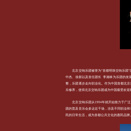
北京交响乐团被誉为“首都明珠交响乐团”
中杰、徐新以及首任团长 李湘林为乐团的发
整，乐团逐步走向职业化。作为中国首都北京
乐修养，使得北京交响乐团成为中国最受欢迎
北京交响乐团从1994年就开始致力于
团的普及音乐会多达近千场，涉及不同职业和不
民的日常生活，成为首都公共文化的惠民品牌