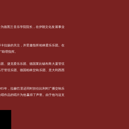
任命为德黑兰音乐学院院长，在伊朗文化发展事业
师卡拉扬的关注，并受邀指挥柏林爱乐乐团。在
节”助理指挥。
乐团、捷克爱乐乐团、德国莱比锡布商大厦管弦
乐厅管弦乐团、德国柏林交响乐团、意大利西西
985年，拉赫巴里还同时担任比利时广播交响乐
与合唱作品的唱片为他赢得了声誉。由于他与这支