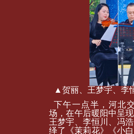
▲贺丽、王梦宇、李
下午一点半，河北交
场，在午后暖阳中呈现
王梦宇、李恒川、冯浩
绎了《茉莉花》《小白