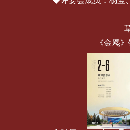
◆评委会成员：杨莹
《金飔》