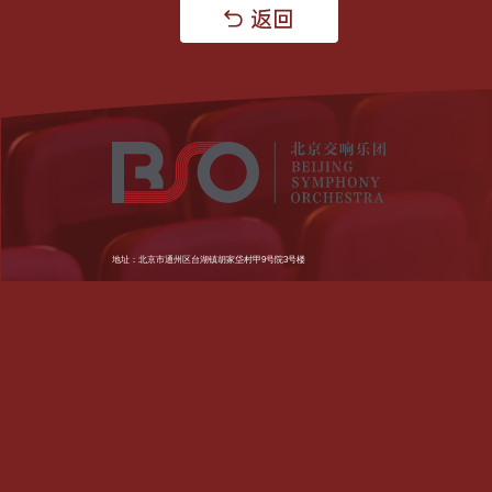
地址：北京市通州区台湖镇胡家垈村甲9号院3号楼