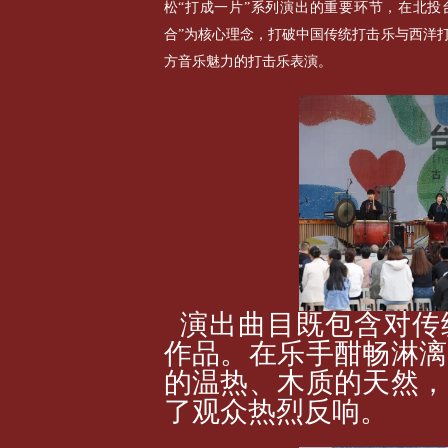
松“打成一片”系列演出的重要环节，在北投
合”为核心理念，打破中国传统打击乐与西洋
方音乐魅力的打击乐表演。
演出曲目既包含对传
作品。在乐手酣畅淋漓
的温热、木质的天然，
了观众热烈反响。