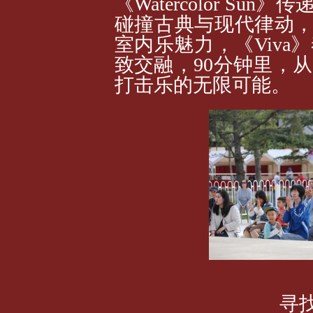
《Watercolor Su
碰撞古典与现代律动，《Da
室内乐魅力，《Viv
致交融，90分钟里，
打击乐的无限可能。
寻