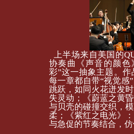
上半场来自美国的Q
协奏曲《声音的颜色
彩”这一抽象主题。作
每一章都自带“视觉感
跳跃，如同火花迸发时
失灵动；《蔚蓝之黄昏
与贝壳的碰撞交织，模
柔；《紫红之电光》：
与急促的节奏结合，仿