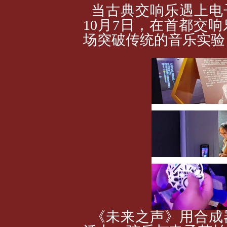
当古典交响乐遇上电
10月7日，在首都交
场突破传统的音乐实验
《未来之声》用合成