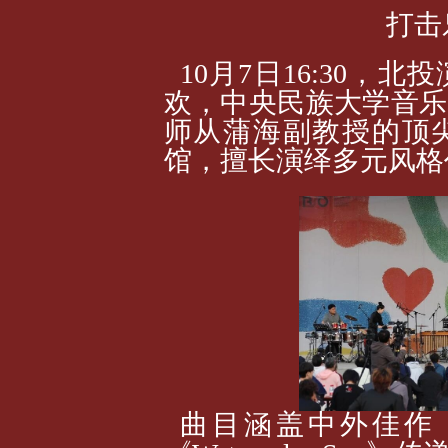
打击
10月7日16:30
欢，中央民族大学音乐
师从蒲海副教授的顶
馆，擅长演绎多元风格
曲目涵盖中外佳作