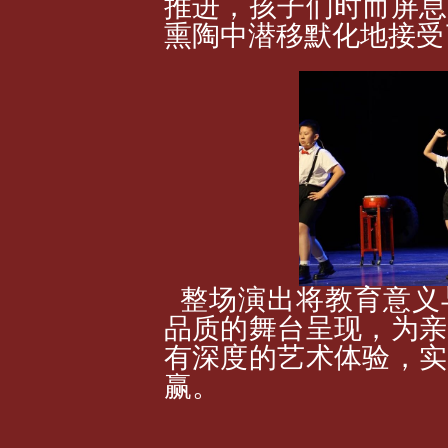
推进，孩子们时而屏息
熏陶中潜移默化地接受
整场演出将教育意义
品质的舞台呈现，为亲
有深度的艺术体验，实
赢。