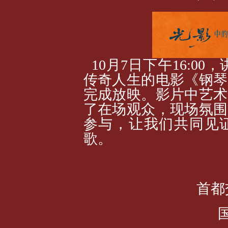
10月7日下午16:0
传奇人生的电影《钢琴
完成放映。影片中艺术
了在场观众，现场氛围
参与，让我们共同见
歌。
首都