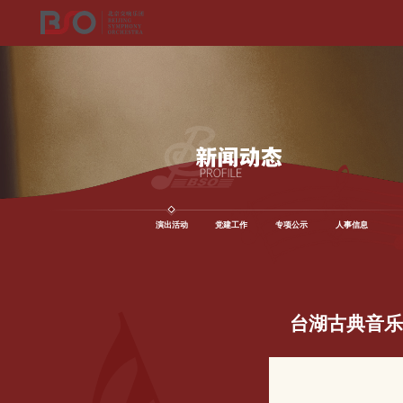
演出活动
党建工作
专项公示
人事信息
台湖古典音乐