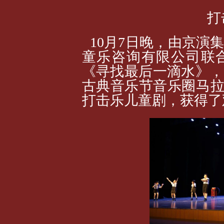
打
10月7日晚，由京演
童乐咨询有限公司联
《寻找最后一滴水》，
古典音乐节音乐圈马拉
打击乐儿童剧，获得了