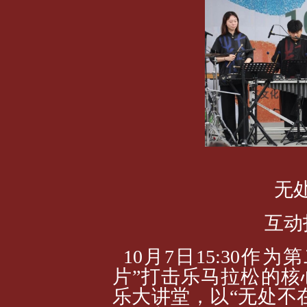
无
互动
10月7日15:30
片”打击乐马拉松的核
乐大讲堂，以“无处不