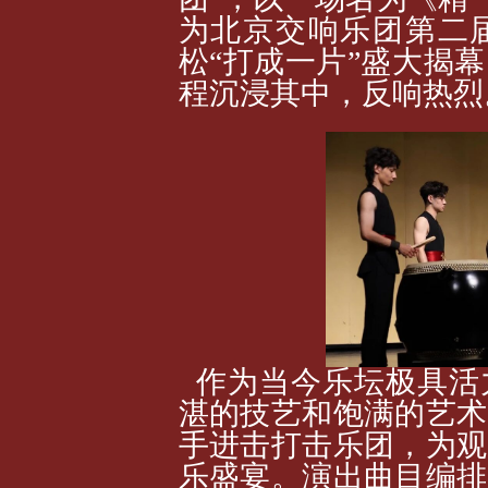
为北京交响乐团第二
松“打成一片”盛大揭
程沉浸其中，反响热烈
作为当今乐坛极具活
湛的技艺和饱满的艺术
手进击打击乐团，为观
乐盛宴。演出曲目编排