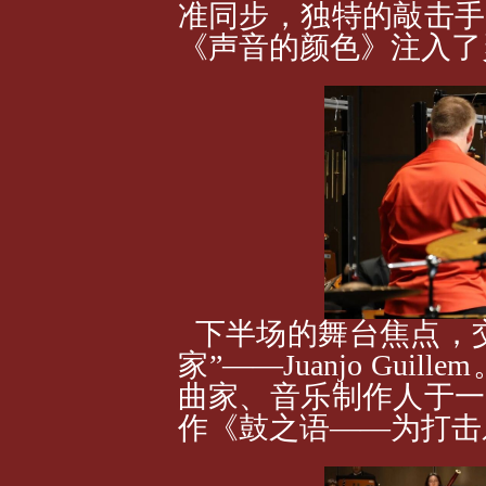
准同步，独特的敲击手
《声音的颜色》注入了
下半场的舞台焦点，
家”——Juanjo Gu
曲家、音乐制作人于一
作《鼓之语——为打击