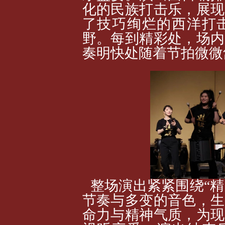
化的民族打击乐，展现
了技巧绚烂的西洋打
野。每到精彩处，场内
奏明快处随着节拍微微
整场演出紧紧围绕“精
节奏与多变的音色，生
命力与精神气质，为现