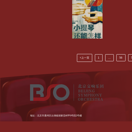
<上一页
1
...
56
地址：北京市通州区台湖镇胡家垈村甲9号院3号楼