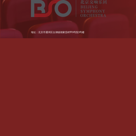
地址：北京市通州区台湖镇胡家垈村甲9号院3号楼