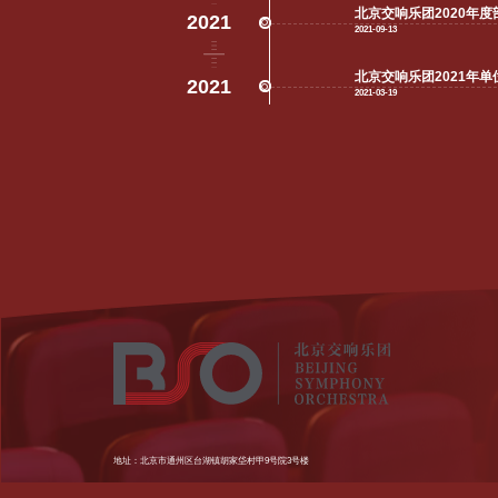
北京交响乐团2020年度
2021
2021-09-13
北京交响乐团2021年
2021
2021-03-19
地址：北京市通州区台湖镇胡家垈村甲9号院3号楼