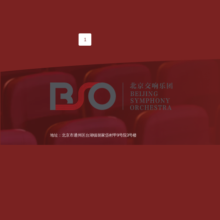
1
地址：北京市通州区台湖镇胡家垈村甲9号院3号楼