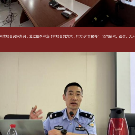
同志结合实际案例，通过授课和宣传片结合的方式，针对涉“黄赌毒”、酒驾醉驾、盗窃、无