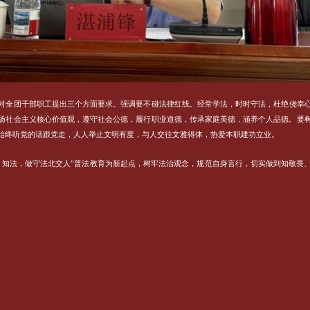
对全团干部职工提出三个方面要求。强调要不碰法律红线。经常学法，时时守法，杜绝侥幸
扬社会主义核心价值观，遵守社会公德，履行职业道德，传承家庭美德，涵养个人品德。要
始终听党的话跟党走，人人举止文明有度，与人交往文雅得体，热爱本职建功立业。
、知法，做守法北交人”普法教育为新起点，树牢法治观念，规范自身言行，切实做到知敬畏