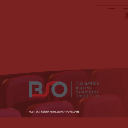
地址：北京市通州区台湖镇胡家垈村甲9号院3号楼