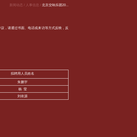
新闻动态 /
人事信息 /
北京交响乐团20...
异议，请通过书面、电话或来访等方式反映，反
拟聘用人员姓名
朱鹏宇
杨 莹
刘依源