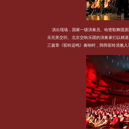
演出现场，国家一级演奏员、哈密歌舞团原
乐完美交织。北京交响乐团的演奏家们以精湛
三篇章《驼铃远鸣》奏响时，阵阵驼铃清脆入