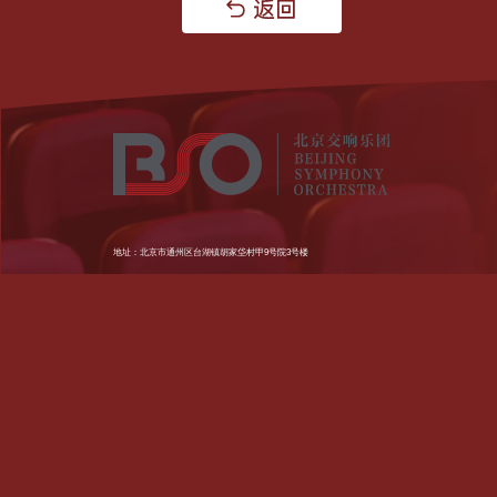
地址：北京市通州区台湖镇胡家垈村甲9号院3号楼