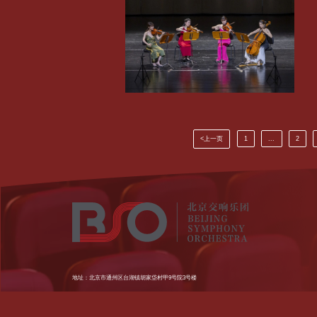
<上一页
1
...
2
地址：北京市通州区台湖镇胡家垈村甲9号院3号楼