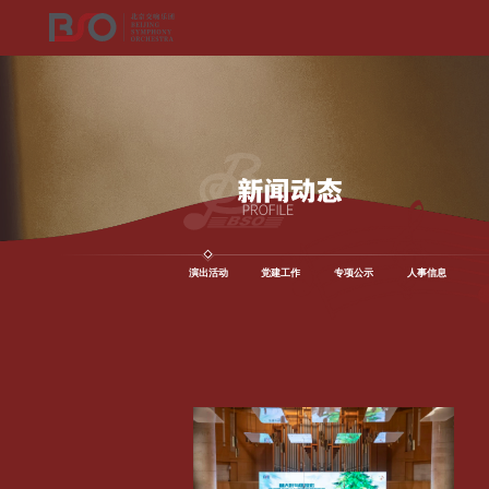
演出活动
党建工作
专项公示
人事信息