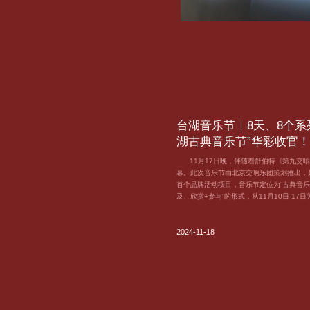
台湖音乐节｜8天、8个系
湖古典音乐节”华彩收官！
11月17日晚，伴随着舒伯特《第九交
幕。此次音乐节由北京交响乐团策划推出，
首个品牌活动项目，音乐节定位为“古典音乐
及、欣赏+参与”的形式，从11月10日-17
动。
2024-11-18