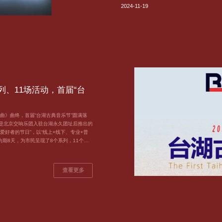
2024-11-19
列、11场活动，首届“台
响曲》曲终，首届“台湖古典音乐节”圆满落
是北京交响乐团入驻台湖永久团址后推出的
爱好者的节日”，以“线上+线下、专业+普
日为期8天，为市民呈现了8个系列，11个活
查看更多