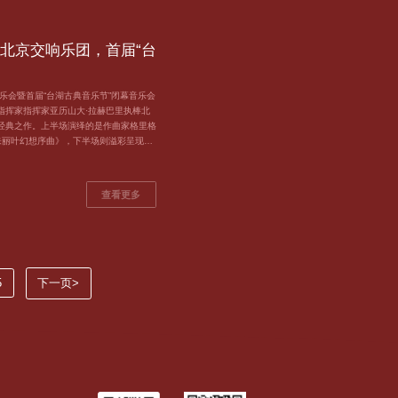
北京交响乐团，首届“台
乐会暨首届“台湖古典音乐节”闭幕音乐会
指挥家指挥家亚历山大·拉赫巴里执棒北
经典之作。上半场演绎的是作曲家格里格
朱丽叶幻想序曲》，下半场则溢彩呈现了
节完美收官。
查看更多
5
下一页>