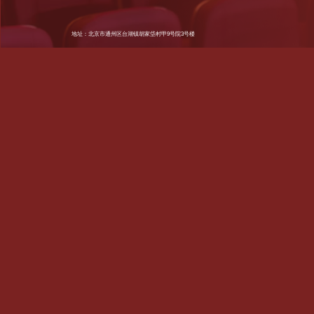
地址：北京市通州区台湖镇胡家垈村甲9号院3号楼