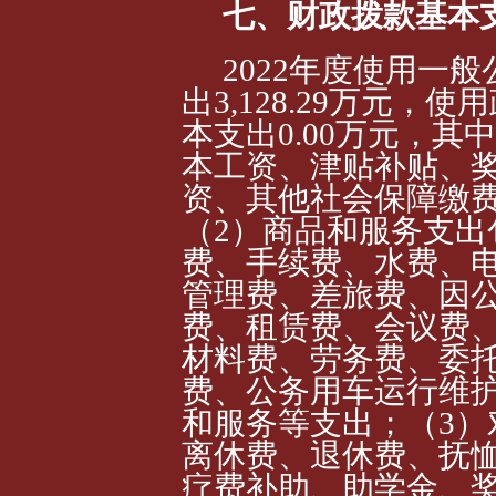
七、财政拨款基本
2022年度使用一
出3,128.29万元
本支出0.00
万元，其中
本工资
、津贴补贴、
资、其他社会保障缴
（2）商品和服务支出
费、手续费、水费、
管理费、差旅费、因
费、租赁费、会议费
材料费、劳务费、委
费、公务用车运行维
和服务等支出
；（3
离休费、退休费、抚
疗费补助、助学金、