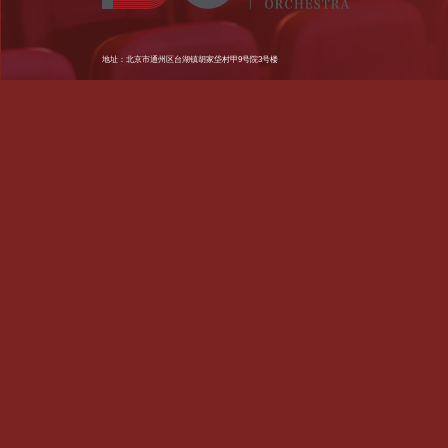
地址：北京市通州区台湖镇胡家垈村甲9号院3号楼