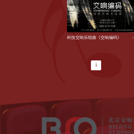
科技交响乐组曲《交响编码》
2
1