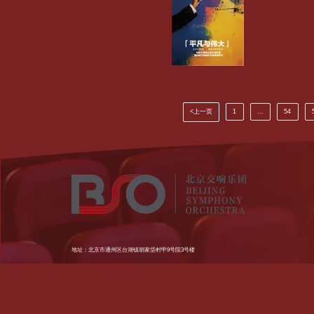
<上一页
1
...
54
地址：北京市通州区台湖镇胡家垈村甲9号院3号楼